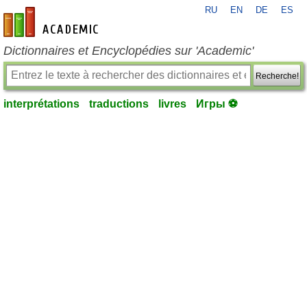
RU
EN
DE
ES
fr-academic.com
Dictionnaires et Encyclopédies sur 'Academic'
Recherche!
interprétations
traductions
livres
Игры ⚽